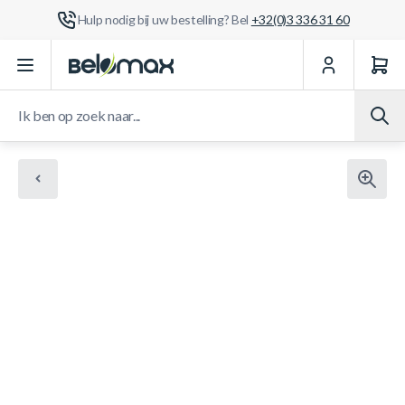
Hulp nodig bij uw bestelling? Bel
+32(0)3 336 31 60
Ga naar de inhoud
Ik ben op zoek naar...