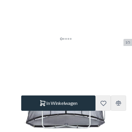
1/5
BERG Frame Net Basic 240
SKU:
BERG.35.80.08.00
Merk:
Berg Toys
€ 69,95
Op voorraad
Aantal
In Winkelwagen
Korte Beschrijving