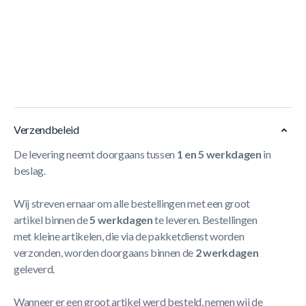
Dit speciale net zorgt ervoor dat kinderen, dieren
en speelgoed niet onder de trampoline kunnen komen.
- Weersbestendig net
- De verzinkte bevestigings-ogen zorgen voor een goede
verankering
Meer Lezen
Verzendbeleid
De levering neemt doorgaans tussen
1 en 5 werkdagen
in
beslag.
Wij streven ernaar om alle bestellingen met een groot
artikel binnen de
5 werkdagen
te leveren. Bestellingen
met kleine artikelen, die via de pakketdienst worden
verzonden, worden doorgaans binnen de
2 werkdagen
geleverd.
Wanneer er een groot artikel werd besteld, nemen wij de