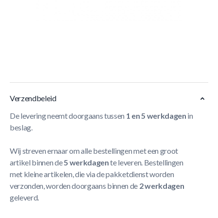
Korte Beschrijving
Met de
Berg Favorit Inground Beschermrand
blaas je
nieuw leven in jouw trampoline. Deze trampolinerand past
op alle Berg trampolines en niet-Berg trampolines met
deze diameter.
Meer Lezen
Verzendbeleid
De levering neemt doorgaans tussen
1 en 5 werkdagen
in
beslag.
Wij streven ernaar om alle bestellingen met een groot
artikel binnen de
5 werkdagen
te leveren. Bestellingen
met kleine artikelen, die via de pakketdienst worden
verzonden, worden doorgaans binnen de
2 werkdagen
geleverd.