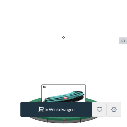
1/1
Berg Favorit Inground
Beschermrand Groen 330 cm
SKU:
BERG.51.30.11.44
Merk:
Berg Toys
€ 269.–
Op voorraad
Aantal
In Winkelwagen