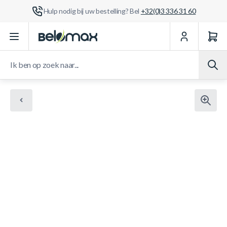
Hulp nodig bij uw bestelling? Bel
+32(0)3 336 31 60
Ga naar de inhoud
Ik ben op zoek naar...