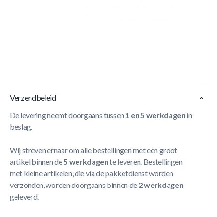
Korte Beschrijving
Met de
Berg Favorit Inground Beschermrand
blaas je
nieuw leven in jouw trampoline. Deze trampolinerand past
op alle Berg trampolines en niet-Berg trampolines met
deze diameter.
Meer Lezen
Verzendbeleid
De levering neemt doorgaans tussen
1 en 5 werkdagen
in
beslag.
Wij streven ernaar om alle bestellingen met een groot
artikel binnen de
5 werkdagen
te leveren. Bestellingen
met kleine artikelen, die via de pakketdienst worden
verzonden, worden doorgaans binnen de
2 werkdagen
geleverd.