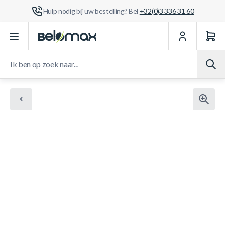
Hulp nodig bij uw bestelling? Bel
+32(0)3 336 31 60
Ga naar de inhoud
Ik ben op zoek naar...