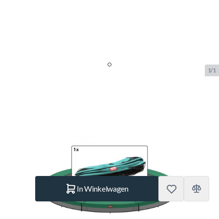
1/1
Berg Favorit Inground
Beschermrand Groen 270 cm
SKU:
BERG.51.30.09.18
Merk:
Berg Toys
€ 249.–
Op voorraad
Aantal
In Winkelwagen