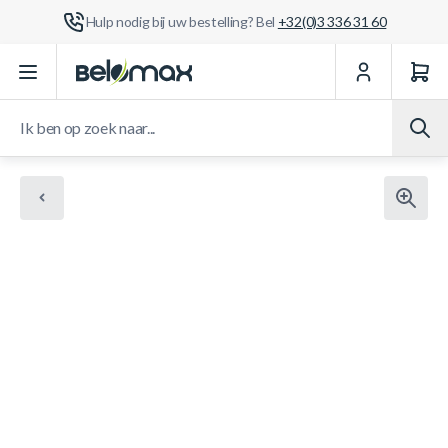
Hulp nodig bij uw bestelling? Bel
+32(0)3 336 31 60
Ga naar de inhoud
Ik ben op zoek naar...