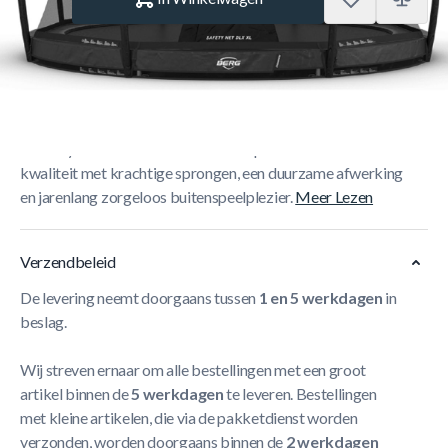
Korte Beschrijving
De BERG Champion InGround Sport Trampoline 430 Grijs
+ Safety Net Deluxe XL combineert premium BERG
kwaliteit met krachtige sprongen, een duurzame afwerking
en jarenlang zorgeloos buitenspeelplezier.
Meer Lezen
Verzendbeleid
De levering neemt doorgaans tussen
1 en 5 werkdagen
in
beslag.
Wij streven ernaar om alle bestellingen met een groot
artikel binnen de
5 werkdagen
te leveren. Bestellingen
met kleine artikelen, die via de pakketdienst worden
verzonden, worden doorgaans binnen de
2 werkdagen