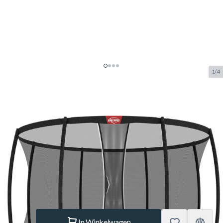
1/4
BERG Champion InGround Sport
Trampoline 430 Grijs + Safety Net
Deluxe XL
SKU:
BERG.35.44.87.02
Merk:
Berg Toys
NIEUW
€ 1.479.–
Op voorraad
Aantal
In Winkelwagen