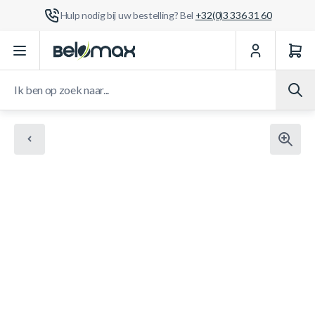
Hulp nodig bij uw bestelling? Bel
+32(0)3 336 31 60
Ga naar de inhoud
Ik ben op zoek naar...