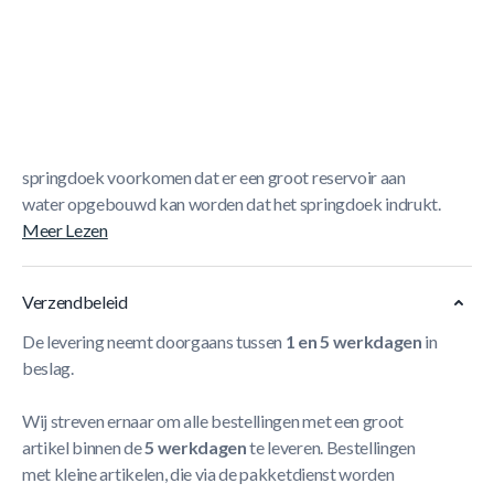
Korte Beschrijving
Berg Extra Trampoline Afdekhoes Black - 270cm
De
BERG Afdekhoes is bedoeld om de trampoline vrij te
houden van vervuiling door bijvoorbeeld takjes en
bladeren. De afwateringsgaten ter hoogte van het
springdoek voorkomen dat er een groot reservoir aan
water opgebouwd kan worden dat het springdoek indrukt.
Meer Lezen
Verzendbeleid
De levering neemt doorgaans tussen
1 en 5 werkdagen
in
beslag.
Wij streven ernaar om alle bestellingen met een groot
artikel binnen de
5 werkdagen
te leveren. Bestellingen
met kleine artikelen, die via de pakketdienst worden