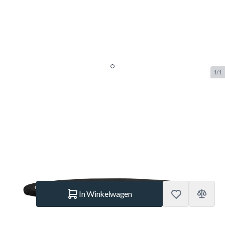
1/1
Berg Extra Trampoline
Afdekhoes Black - 270cm
SKU:
BERG.35.99.72.00
Merk:
Berg Toys
€ 79.–
Op voorraad
Aantal
In Winkelwagen