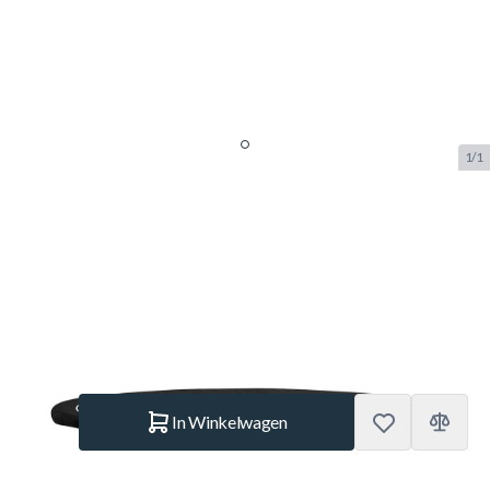
1/1
Berg Extra Trampoline
Afdekhoes Black - 200cm
SKU:
BERG.35.99.71.00
Merk:
Berg Toys
€ 69.–
Op voorraad
Aantal
In Winkelwagen