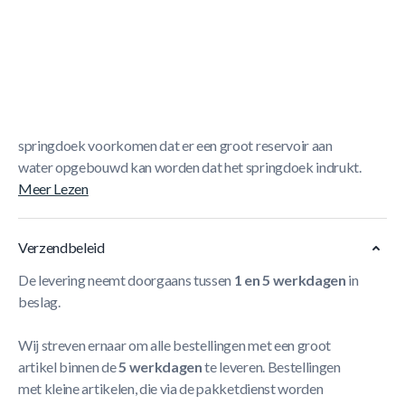
Korte Beschrijving
Berg Extra Trampoline Afdekhoes Black - 200cm
De
BERG Afdekhoes is bedoeld om de trampoline vrij te
houden van vervuiling door bijvoorbeeld takjes en
bladeren. De afwateringsgaten ter hoogte van het
springdoek voorkomen dat er een groot reservoir aan
water opgebouwd kan worden dat het springdoek indrukt.
Meer Lezen
Verzendbeleid
De levering neemt doorgaans tussen
1 en 5 werkdagen
in
beslag.
Wij streven ernaar om alle bestellingen met een groot
artikel binnen de
5 werkdagen
te leveren. Bestellingen
met kleine artikelen, die via de pakketdienst worden