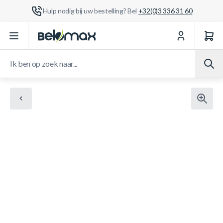
Hulp nodig bij uw bestelling? Bel
+32(0)3 336 31 60
Ga naar de inhoud
Ik ben op zoek naar...