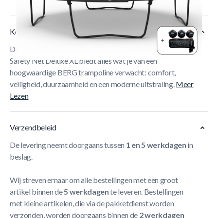
Korte Beschrijving
De BERG Elite Regular Trampoline 430 Grijs Levels +
Safety Net Deluxe XL biedt alles wat je van een
hoogwaardige BERG trampoline verwacht: comfort,
veiligheid, duurzaamheid en een moderne uitstraling.
Meer
Lezen
Verzendbeleid
De levering neemt doorgaans tussen
1 en 5 werkdagen
in
beslag.
Wij streven ernaar om alle bestellingen met een groot
artikel binnen de
5 werkdagen
te leveren. Bestellingen
met kleine artikelen, die via de pakketdienst worden
verzonden, worden doorgaans binnen de
2 werkdagen