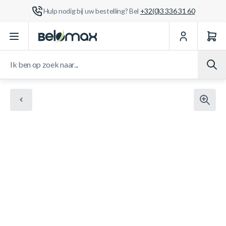
Hulp nodig bij uw bestelling? Bel
+32(0)3 336 31 60
Ga naar de inhoud
Ik ben op zoek naar...