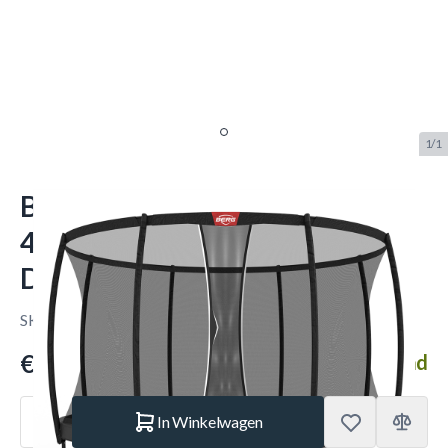
1/1
BERG Elite Regular Trampoline
430 Grijs Levels + Safety Net
Deluxe XL
SKU:
BERG.37.84.33.02
Merk:
Berg Toys
€ 1.919.–
Op voorraad
Aantal
In Winkelwagen