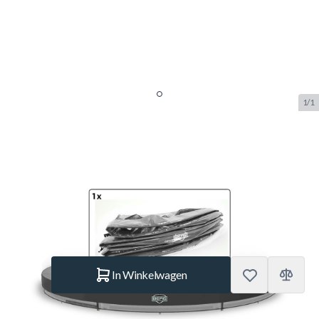
1/1
Berg Elite Inground
Beschermrand Grijs 430 cm
SKU:
BERG.51.37.14.05
Merk:
Berg Toys
€ 979.–
Op voorraad
Aantal
In Winkelwagen