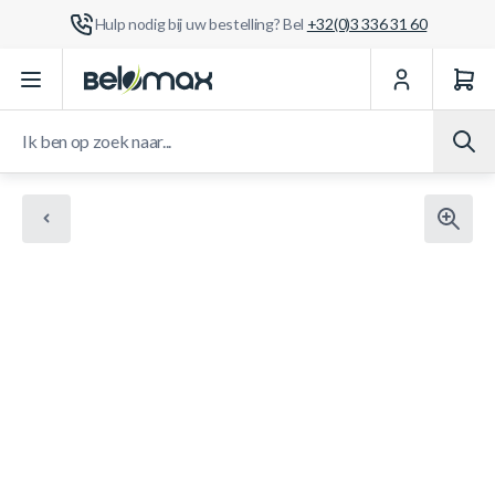
Hulp nodig bij uw bestelling? Bel
+32(0)3 336 31 60
Ga naar de inhoud
Ik ben op zoek naar...