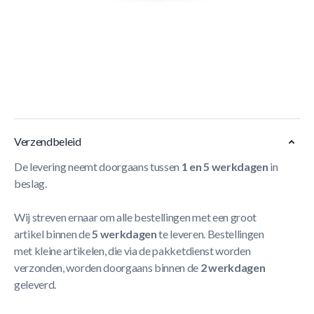
Korte Beschrijving
Met de
Berg Elite Inground Beschermrand
blaas je
nieuw leven in jouw trampoline. Deze trampolinerand past
op alle Berg trampolines en niet-Berg trampolines met
deze diameter.
Meer Lezen
Verzendbeleid
De levering neemt doorgaans tussen
1 en 5 werkdagen
in
beslag.
Wij streven ernaar om alle bestellingen met een groot
artikel binnen de
5 werkdagen
te leveren. Bestellingen
met kleine artikelen, die via de pakketdienst worden
verzonden, worden doorgaans binnen de
2 werkdagen
geleverd.