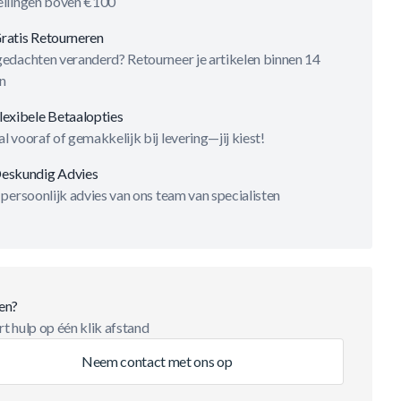
ellingen boven €100
ratis Retourneren
gedachten veranderd? Retourneer je artikelen binnen 14
n
lexibele Betaalopties
l vooraf of gemakkelijk bij levering—jij kiest!
eskundig Advies
 persoonlijk advies van ons team van specialisten
en?
t hulp op één klik afstand
Neem contact met ons op