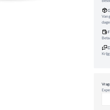
best
G
Van 
dage
F
Betaa
D
Krijg
Vrag
Exper