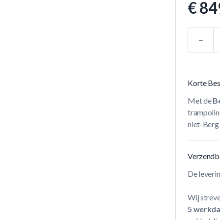
€ 84
Aantal
Korte Bes
Met de
Be
trampolin
niet-Berg
Verzendb
De leveri
Wij streve
5 werkd