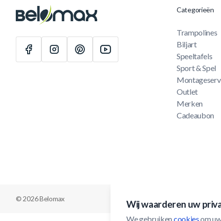
Categorieën
Trampolines
Biljart
Speeltafels
Sport & Spel
Montageserv
Outlet
Merken
Cadeaubon
© 2026 Belomax
Wij waarderen uw priv
We gebruiken 
cookies
 om uw