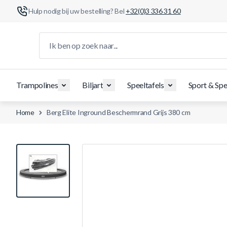
Hulp nodig bij uw bestelling? Bel
+32(0)3 336 31 60
Ga naar de inhoud
Ik ben op zoek naar...
Trampolines
Biljart
Speeltafels
Sport & Spe
Home
Berg Elite Inground Beschermrand Grijs 380 cm
View larger image