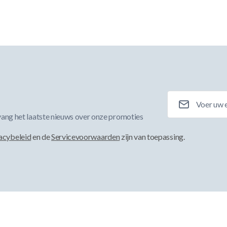
E-mailadres
ang het laatste nieuws over onze promoties
acybeleid
en de
Servicevoorwaarden
zijn van toepassing.