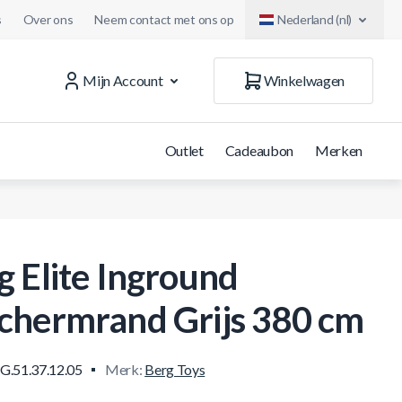
s
Over ons
Neem contact met ons op
Nederland (nl)
Mijn Account
Winkelwagen
Outlet
Cadeaubon
Merken
g Elite Inground
chermrand Grijs 380 cm
G.51.37.12.05
Merk:
Berg Toys