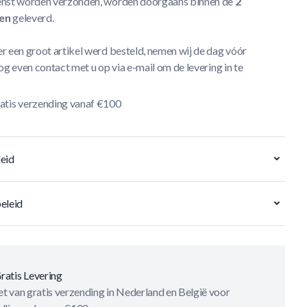
nst worden verzonden, worden doorgaans binnen de
2
en
geleverd.
r een groot artikel werd besteld, nemen wij de dag vóór
og even contact met u op via e-mail om de levering in te
atis verzending vanaf €100
eid
eleid
ratis Levering
t van gratis verzending in Nederland en België voor