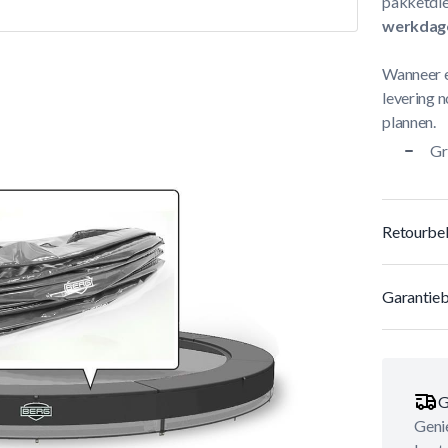
pakketdie
werkdag
Wanneer e
levering n
plannen.
Gr
Retourbel
Garantieb
G
Genie