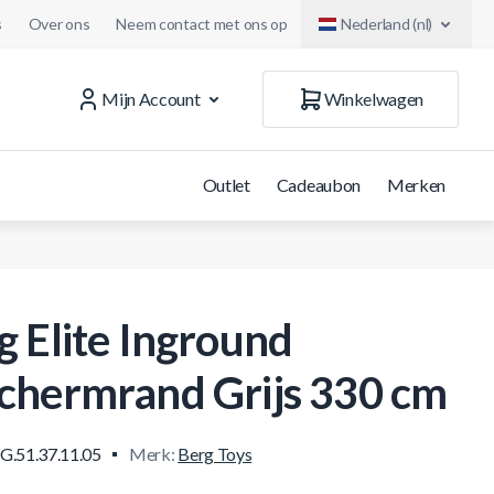
s
Over ons
Neem contact met ons op
Nederland (nl)
Mijn Account
Winkelwagen
Outlet
Cadeaubon
Merken
g Elite Inground
chermrand Grijs 330 cm
G.51.37.11.05
Merk:
Berg Toys