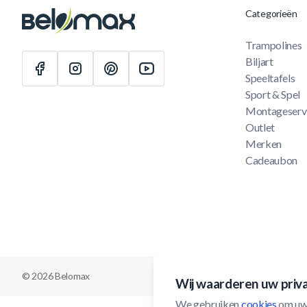
Categorieën
Trampolines
Biljart
Speeltafels
Sport & Spel
Montageserv
Outlet
Merken
Cadeaubon
© 2026 Belomax
Wij waarderen uw priv
We gebruiken 
cookies
 om uw