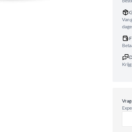
best
G
Van 
dage
F
Betaa
D
Krijg
Vrag
Exper