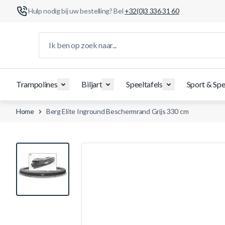
Hulp nodig bij uw bestelling? Bel
+32(0)3 336 31 60
Ga naar de inhoud
Ik ben op zoek naar...
Trampolines
Biljart
Speeltafels
Sport & Spe
Home
Berg Elite Inground Beschermrand Grijs 330 cm
View larger image