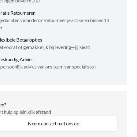
ellingen boven €100
ratis Retourneren
gedachten veranderd? Retourneer je artikelen binnen 14
n
lexibele Betaalopties
l vooraf of gemakkelijk bij levering—jij kiest!
eskundig Advies
 persoonlijk advies van ons team van specialisten
en?
t hulp op één klik afstand
Neem contact met ons op