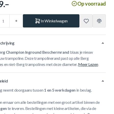
9.–
Op voorraad
In Winkelwagen
chrijving
rg Champion Inground Beschermrand
blaas je nieuw
jouw trampoline. Deze trampolinerand past op alle Berg
es en niet-Berg trampolines met deze diameter.
Meer Lezen
eleid
ng neemt doorgaans tussen
1 en 5 werkdagen
in beslag.
n ernaar om alle bestellingen met een groot artikel binnen de
agen
te leveren. Bestellingen met kleine artikelen, die via de