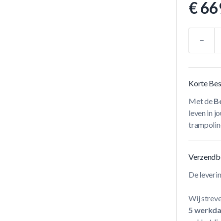
€ 66
Aantal
Korte Bes
Met de
Be
leven in 
trampolin
Verzendb
De leveri
Wij streve
5 werkd