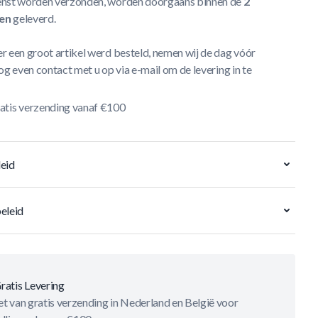
nst worden verzonden, worden doorgaans binnen de
2
en
geleverd.
r een groot artikel werd besteld, nemen wij de dag vóór
og even contact met u op via e-mail om de levering in te
atis verzending vanaf €100
eid
eleid
ratis Levering
t van gratis verzending in Nederland en België voor