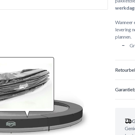
pakketdie
werkdag
Wanneer e
levering n
plannen.
Gr
Retourbel
Garantieb
G
Genie