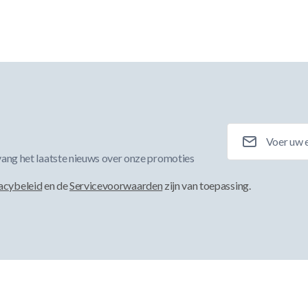
E-mailadres
ang het laatste nieuws over onze promoties
acybeleid
en de
Servicevoorwaarden
zijn van toepassing.