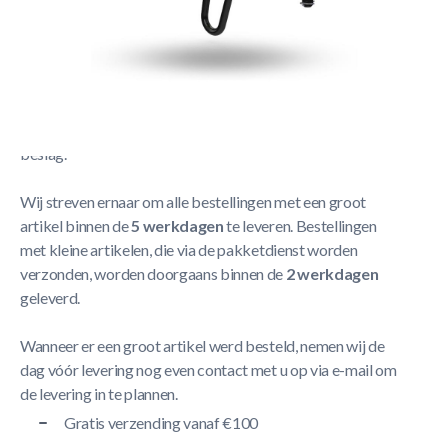
Berg Duostoel Yellow
Meer Lezen
Verzendbeleid
De levering neemt doorgaans tussen
1 en 5 werkdagen
in
beslag.
Wij streven ernaar om alle bestellingen met een groot
artikel binnen de
5 werkdagen
te leveren. Bestellingen
met kleine artikelen, die via de pakketdienst worden
verzonden, worden doorgaans binnen de
2 werkdagen
geleverd.
Wanneer er een groot artikel werd besteld, nemen wij de
dag vóór levering nog even contact met u op via e-mail om
de levering in te plannen.
Gratis verzending vanaf €100