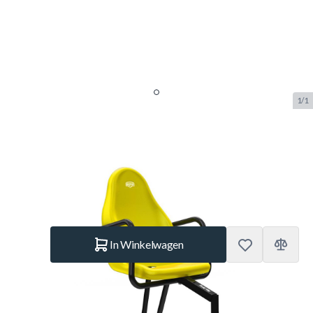
1/1
Berg Duostoel Yellow
SKU:
BERG.15.37.18.00
Merk:
Berg Toys
€ 105.–
Op voorraad
Aantal
In Winkelwagen
Korte Beschrijving