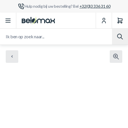
Hulp nodig bij uw bestelling? Bel
+32(0)3 336 31 60
Ga naar de inhoud
Ik ben op zoek naar...