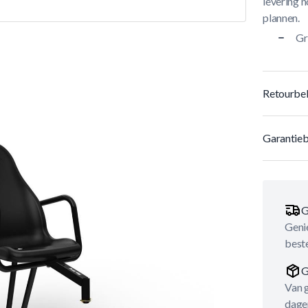
levering n
plannen.
Gr
Retourbel
Garantieb
G
Genie
best
G
Van 
dage