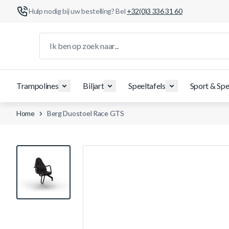
Hulp nodig bij uw bestelling? Bel
+32(0)3 336 31 60
Ga naar de inhoud
Ik ben op zoek naar...
Trampolines
Biljart
Speeltafels
Sport & Spe
Home
Berg Duostoel Race GTS
View larger image