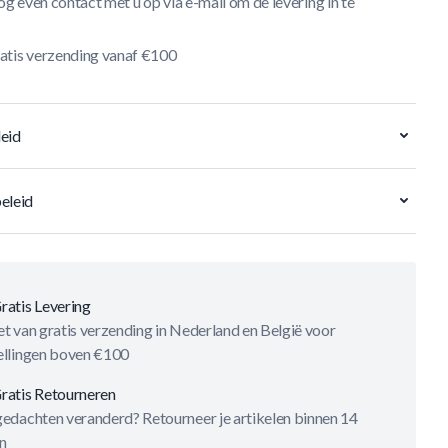
og even contact met u op via e-mail om de levering in te
atis verzending vanaf €100
eid
eleid
ratis Levering
t van gratis verzending in Nederland en België voor
ellingen boven €100
ratis Retourneren
gedachten veranderd? Retourneer je artikelen binnen 14
n