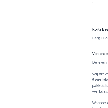
Aantal
Korte Bes
Berg Duo
Verzendb
De leveri
Wij streve
5 werkd
pakketdie
werkdag
Wanneer e