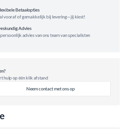
lexibele Betaalopties
l vooraf of gemakkelijk bij levering—jij kiest!
eskundig Advies
 persoonlijk advies van ons team van specialisten
en?
t hulp op één klik afstand
Neem contact met ons op
ie