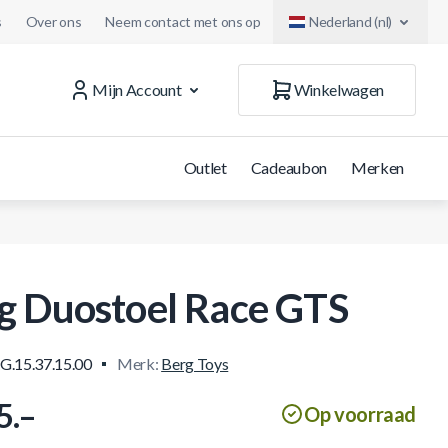
s
Over ons
Neem contact met ons op
Nederland (nl)
Mijn Account
Winkelwagen
Outlet
Cadeaubon
Merken
g Duostoel Race GTS
G.15.37.15.00
Merk:
Berg Toys
5.–
Op voorraad