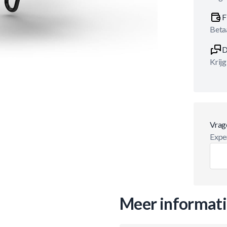
F
Betaa
D
Krijg
Vrag
Exper
Meer informat