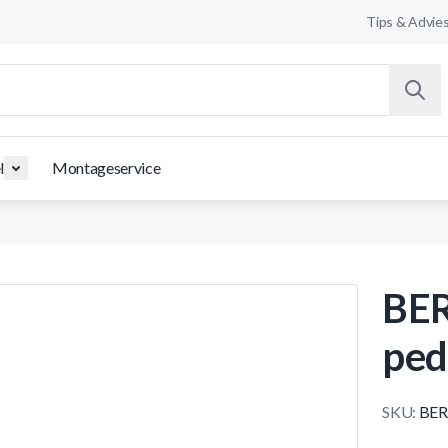
Tips & Advie
l
Montageservice
BER
ped
SKU:
BER