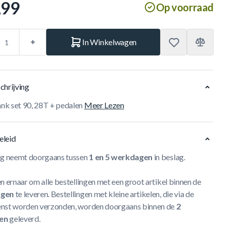
,99
Op voorraad
In Winkelwagen
chrijving
k set 90, 28T + pedalen
Meer Lezen
eleid
ng neemt doorgaans tussen
1 en 5 werkdagen
in beslag.
n ernaar om alle bestellingen met een groot artikel binnen de
agen
te leveren. Bestellingen met kleine artikelen, die via de
nst worden verzonden, worden doorgaans binnen de
2
en
geleverd.