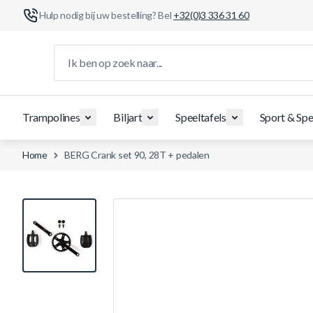
Hulp nodig bij uw bestelling? Bel
+32(0)3 336 31 60
Ga naar de inhoud
Ik ben op zoek naar...
Trampolines
Biljart
Speeltafels
Sport & Spe
Home
BERG Crank set 90, 28T + pedalen
View larger image