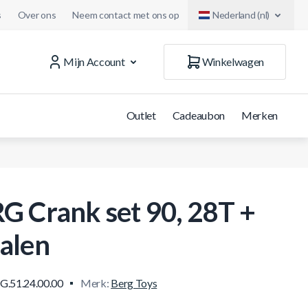
s
Over ons
Neem contact met ons op
Nederland (nl)
Mijn Account
Winkelwagen
Outlet
Cadeaubon
Merken
G Crank set 90, 28T +
alen
G.51.24.00.00
Merk:
Berg Toys