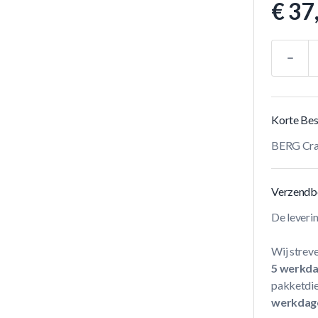
€ 37
Aantal
Korte Bes
BERG Cran
Verzendb
De leveri
Wij streve
5 werkd
pakketdie
werkdag