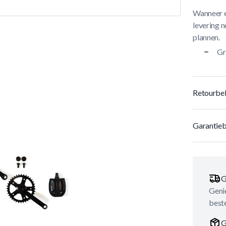
Wanneer e
levering n
plannen.
Gr
Retourbel
Garantieb
G
Genie
best
G