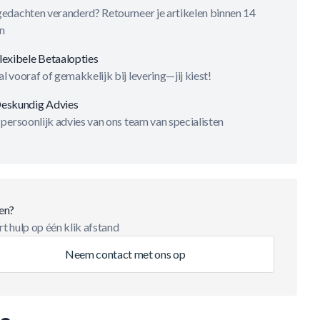
gedachten veranderd? Retourneer je artikelen binnen 14
n
lexibele Betaalopties
l vooraf of gemakkelijk bij levering—jij kiest!
eskundig Advies
 persoonlijk advies van ons team van specialisten
en?
t hulp op één klik afstand
Neem contact met ons op