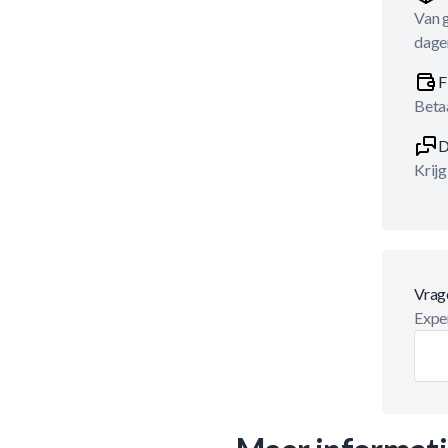
Van 
dage
F
Betaa
D
Krijg
Vrag
Exper