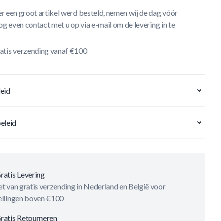
r een groot artikel werd besteld, nemen wij de dag vóór
og even contact met u op via e-mail om de levering in te
atis verzending vanaf €100
eid
eleid
ratis Levering
t van gratis verzending in Nederland en België voor
ellingen boven €100
ratis Retourneren