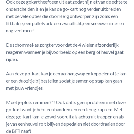
Ook deze gokart heeft een uitlaat zodat hij niet van de echte te
onderscheiden is en je kan de go-kart nog verder uitbreiden
met de vele opties die door Berg ontworpen zijn zoals een
liftbakje, een palletvork, een zwaailicht, een sneeuwruimer en
nog veel meer!
De schommel-as zorgt ervoor dat de 4 wielen afzonderlijk
reageren wanneer je bijvoorbeeld op een berg of heuvel gaat
rijden.
Aan deze go-kart kan je een aanhangwagen koppelen of je kan
er een duozitje bijbestellen zodat je samen op stap kan gaan
met jouw vriendjes.
Moet je plots remmen??? Ook dat is geen probleem met deze
go-kart want je hebt een handrem en een terugtraprem. Met
deze go-kart kan je zowel vooruit als achteruit trappen en als
je van een heuvel rolt blijven de pedalen niet doordraaien door
de BFR naaf!