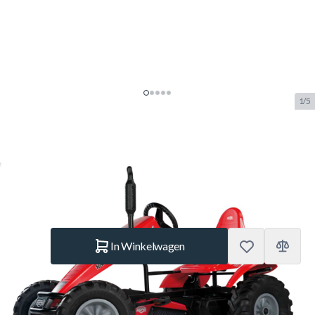
1/5
Berg Case-IH BFR Skelter
SKU:
BERG.07.11.02.00
Merk:
Berg Toys
€ 915.–
Op voorraad
Aantal
In Winkelwagen
Korte Beschrijving