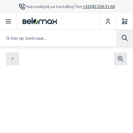
Hulp nodig bij uw bestelling? Bel
+32(0)3 336 31 60
Ga naar de inhoud
Ik ben op zoek naar...