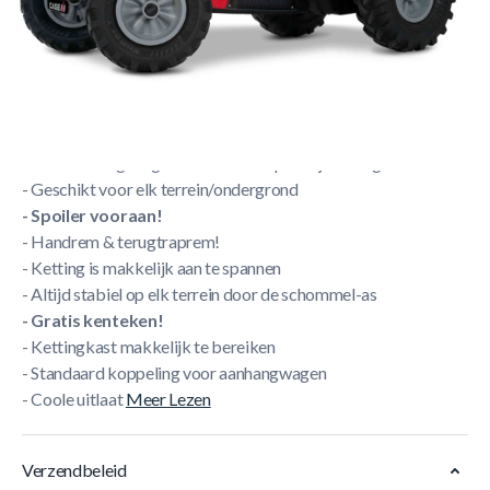
- BFR naaf zorgt ervoor dat je vooruit of achteruit kan
trappen zonder een hendel te verzetten
-
Spatborden achteraan!
- Ultrastevige grote tractorbanden
- Verstelbare stoel in 6 posities
- Dubbele kogellagers voor een soepele rijervaring
- Geschikt voor elk terrein/ondergrond
- Spoiler vooraan!
- Handrem & terugtraprem!
- Ketting is makkelijk aan te spannen
- Altijd stabiel op elk terrein door de schommel-as
- Gratis kenteken!
- Kettingkast makkelijk te bereiken
- Standaard koppeling voor aanhangwagen
- Coole uitlaat
Meer Lezen
Verzendbeleid