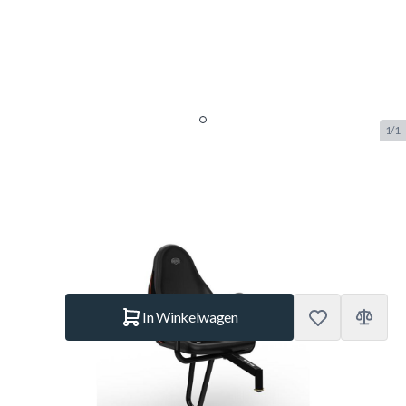
1/1
Berg Duostoel Black Edition
SKU:
BERG.15.37.11.00
Merk:
Berg Toys
€ 105.–
Op voorraad
Aantal
In Winkelwagen
Korte Beschrijving