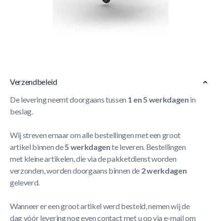
Maak je BERG Black Edition skelter nog leuker met de
bijpassende duostoel. Zo neem je met gemak een vriendje,
vriendinnetje, broertje of zusje mee op stap. In matching
kleuren met de BERG Black Edition.
Meer Lezen
Verzendbeleid
De levering neemt doorgaans tussen
1 en 5 werkdagen
in
beslag.
Wij streven ernaar om alle bestellingen met een groot
artikel binnen de
5 werkdagen
te leveren. Bestellingen
met kleine artikelen, die via de pakketdienst worden
verzonden, worden doorgaans binnen de
2 werkdagen
geleverd.
Wanneer er een groot artikel werd besteld, nemen wij de
dag vóór levering nog even contact met u op via e-mail om