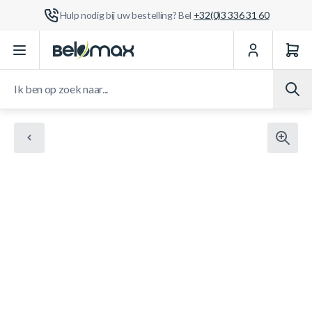
Hulp nodig bij uw bestelling? Bel
+32(0)3 336 31 60
Ga naar de inhoud
Ik ben op zoek naar...