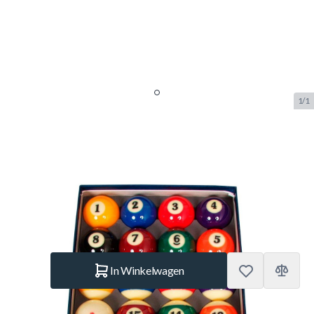
1/1
Poolballen Aramith Super, PRO,
57.2 mm
SKU:
BUF.2557.000
Merk:
Aramith
€ 239.–
Op voorraad
Aantal
In Winkelwagen