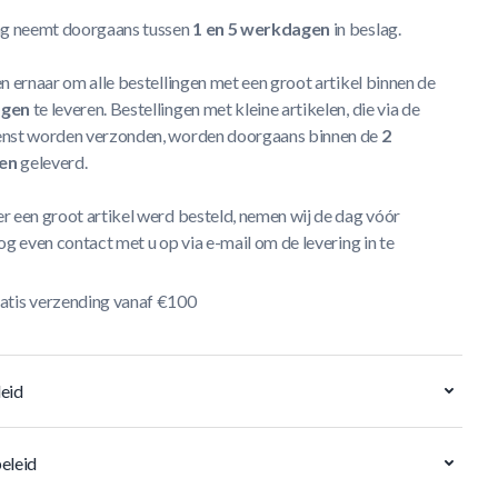
ng neemt doorgaans tussen
1 en 5 werkdagen
in beslag.
n ernaar om alle bestellingen met een groot artikel binnen de
agen
te leveren. Bestellingen met kleine artikelen, die via de
nst worden verzonden, worden doorgaans binnen de
2
en
geleverd.
r een groot artikel werd besteld, nemen wij de dag vóór
og even contact met u op via e-mail om de levering in te
atis verzending vanaf €100
eid
eleid