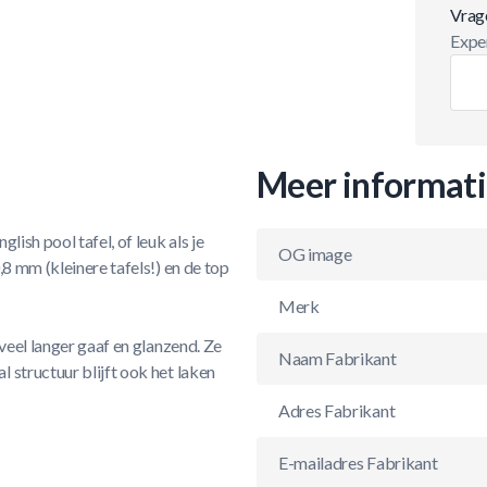
Vrag
Exper
Meer informat
ish pool tafel, of leuk als je
OG image
8 mm (kleinere tafels!) en de top
Merk
veel langer gaaf en glanzend. Ze
Naam Fabrikant
 structuur blijft ook het laken
Adres Fabrikant
E-mailadres Fabrikant