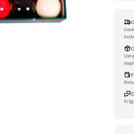
G
Genie
best
G
Van 
dage
F
Betaa
D
Krijg