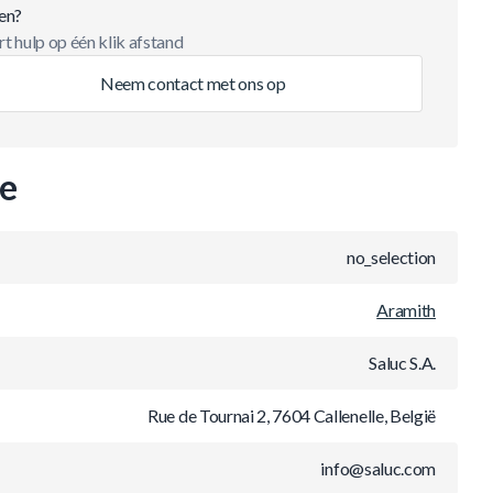
en?
t hulp op één klik afstand
Neem contact met ons op
ie
no_selection
Aramith
Saluc S.A.
Rue de Tournai 2, 7604 Callenelle, België
info@saluc.com