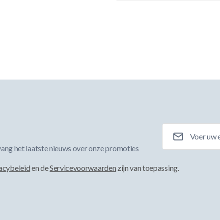
E-mailadres
ang het laatste nieuws over onze promoties
acybeleid
en de
Servicevoorwaarden
zijn van toepassing.