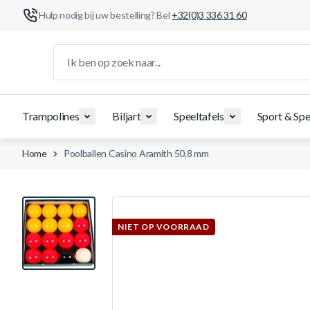
Hulp nodig bij uw bestelling? Bel
+32(0)3 336 31 60
Ga naar de inhoud
Ik ben op zoek naar...
Trampolines
Biljart
Speeltafels
Sport & Spe
Home
Poolballen Casino Aramith 50,8 mm
View larger image
NIET OP VOORRAAD