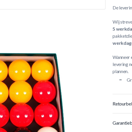
De leveri
Wij streve
5 werkd
pakketdie
werkdag
Wanneer e
levering n
plannen.
Gr
Retourbel
Garantieb