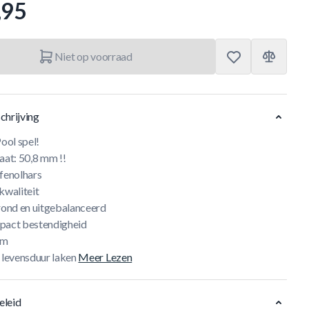
,95
Niet op voorraad
chrijving
Pool spel!
aat: 50,8 mm !!
 fenolhars
kwaliteit
 rond en uitgebalanceerd
pact bestendigheid
am
 levensduur laken
Meer Lezen
eleid