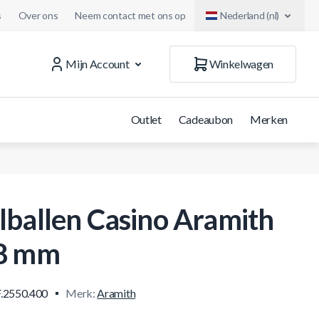
s
Over ons
Neem contact met ons op
Nederland (nl)
Mijn Account
Winkelwagen
Outlet
Cadeaubon
Merken
lballen Casino Aramith
8 mm
.2550.400
Merk:
Aramith