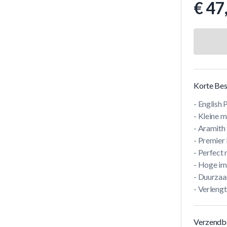
€ 47
Korte Bes
- English 
- Kleine m
- Aramith
- Premier 
- Perfect
- Hoge im
- Duurza
- Verlengt
Verzendb