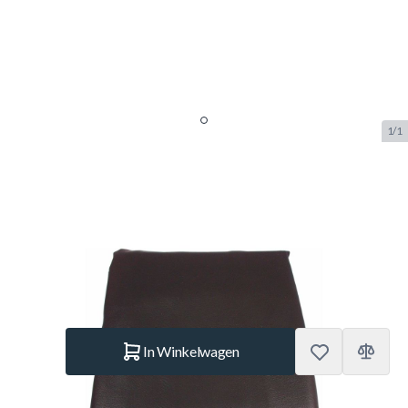
1/1
Afdekhoes pool DeLuxe 8 foot
zwart (265x150cm)
SKU:
BUF.3359.055
Merk:
Buffalo
€ 89,95
Op voorraad
Aantal
In Winkelwagen