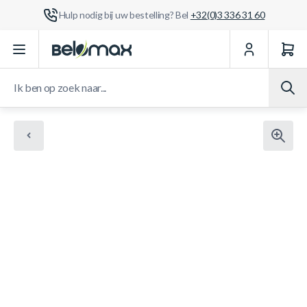
Hulp nodig bij uw bestelling? Bel
+32(0)3 336 31 60
Ga naar de inhoud
Ik ben op zoek naar...