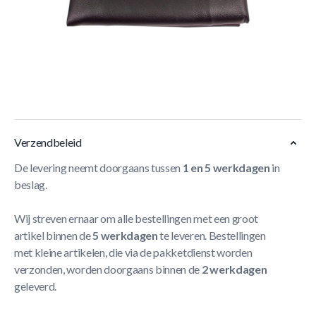
Korte Beschrijving
- Luxe tafelhoes 8 ft pool
- Beschermt tegen stof en vuil
- Ijzersterk materiaal
- 250 x 140 x 15(zijkanten) cm
Meer Lezen
Verzendbeleid
De levering neemt doorgaans tussen
1 en 5 werkdagen
in
beslag.
Wij streven ernaar om alle bestellingen met een groot
artikel binnen de
5 werkdagen
te leveren. Bestellingen
met kleine artikelen, die via de pakketdienst worden
verzonden, worden doorgaans binnen de
2 werkdagen
geleverd.