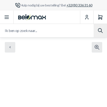
Hulp nodig bij uw bestelling? Bel
+32(0)3 336 31 60
Ga naar de inhoud
Ik ben op zoek naar...