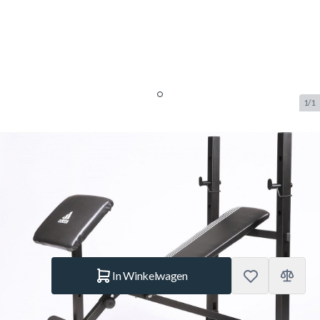
1/1
Adidas weight bench essential
pro multi-purpose bench
SKU:
AD.ADBE-10346
Merk:
Adidas
€ 249,99
Op voorraad
Aantal
In Winkelwagen