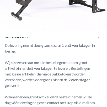
Korte Beschrijving
The compact weight bench allows an optimal training even
in smaller training facilities and at home.
Meer Lezen
Verzendbeleid
De levering neemt doorgaans tussen
1 en 5 werkdagen
in
beslag.
Wij streven ernaar om alle bestellingen met een groot
artikel binnen de
5 werkdagen
te leveren. Bestellingen
met kleine artikelen, die via de pakketdienst worden
verzonden, worden doorgaans binnen de
2 werkdagen
geleverd.
Wanneer er een groot artikel werd besteld, nemen wij de
dag vóór levering nog even contact met u op via e-mail om